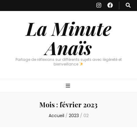
La Minute
Anaïs
Partage de réflexions sur différents sujets avec légèreté et
bienveillance
Mois :
février 2023
Accueil
/
2023
/
02