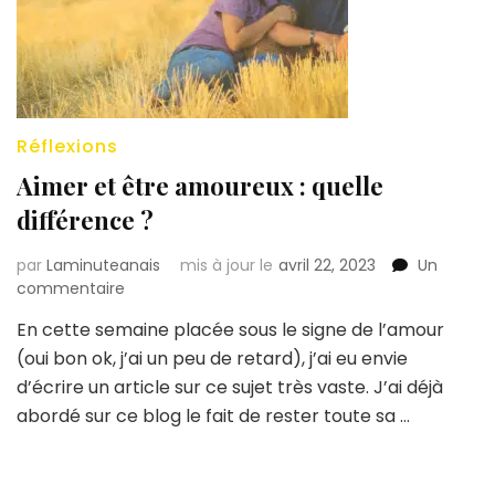
Réflexions
Aimer et être amoureux : quelle
différence ?
par
Laminuteanais
mis à jour le
avril 22, 2023
Un
sur
commentaire
Aimer
En cette semaine placée sous le signe de l’amour
et
(oui bon ok, j’ai un peu de retard), j’ai eu envie
être
amoureux :
d’écrire un article sur ce sujet très vaste. J’ai déjà
quelle
abordé sur ce blog le fait de rester toute sa …
différence
?