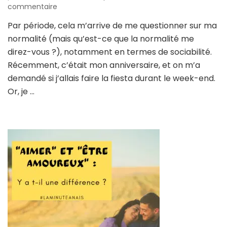
sur
commentaire
Je
Par période, cela m’arrive de me questionner sur ma
suis
normalité (mais qu’est-ce que la normalité me
introvertie,
et
direz-vous ?), notamment en termes de sociabilité.
je
Récemment, c’était mon anniversaire, et on m’a
le
demandé si j’allais faire la fiesta durant le week-end.
vis
Or, je …
(vraiment)
bien !