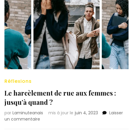
Réflexions
Le harcèlement de rue aux femmes :
jusqu’à quand ?
par
Laminuteanais
mis à jour le
juin 4, 2023
Laisser
sur
un commentaire
Le
harcèlement