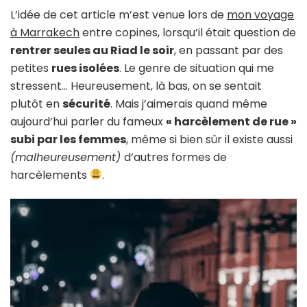
de
L’idée de cet article m’est venue lors de
mon voyage
rue
à Marrakech
entre copines, lorsqu’il était question de
aux
rentrer seules au Riad le soir
, en passant par des
femmes
petites
rues isolées
. Le genre de situation qui me
:
jusqu’à
stressent… Heureusement, là bas, on se sentait
quand
plutôt en
sécurité
. Mais j’aimerais quand même
?
aujourd’hui parler du fameux
« harcèlement de rue »
subi par les femmes
, même si bien sûr il existe aussi
(malheureusement)
d’autres formes de
harcèlements
.