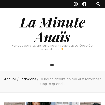
La Minute
Anaïs
Partage de réflexions sur différents sujets avec légèreté et
bienveillance
Accueil
/
Réflexions
/
Le harcèlement de rue aux femmes :
jusqu’à quand ?