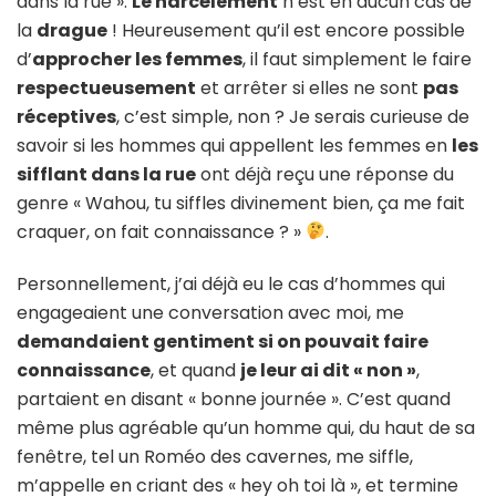
dans la rue ».
Le harcèlement
n’est en aucun cas de
la
drague
! Heureusement qu’il est encore possible
d’
approcher les femmes
, il faut simplement le faire
respectueusement
et arrêter si elles ne sont
pas
réceptives
, c’est simple, non ? Je serais curieuse de
savoir si les hommes qui appellent les femmes en
les
sifflant dans la rue
ont déjà reçu une réponse du
genre « Wahou, tu siffles divinement bien, ça me fait
craquer, on fait connaissance ? »
.
Personnellement, j’ai déjà eu le cas d’hommes qui
engageaient une conversation avec moi, me
demandaient gentiment si on pouvait faire
connaissance
, et quand
je leur ai dit « non »
,
partaient en disant « bonne journée ». C’est quand
même plus agréable qu’un homme qui, du haut de sa
fenêtre, tel un Roméo des cavernes, me siffle,
m’appelle en criant des « hey oh toi là », et termine