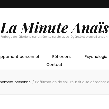
La Minute Anaïs
Partage de réflexions sur différents sujets avec légèreté et bienveillance ✨
oppement personnel
Réflexions
Psychologie
Contact
pement personnel
/
L’affirmation de soi : réussir à se détacher d