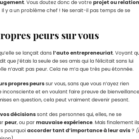
 jugement
. Vous doutez donc de votre
projet ou relatio
à
 Il y a un problème chef ! Ne serait-il pas temps de se
se
détacher
de
l’avis
propres peurs sur vous
des
autres
qu’elle se lançait dans
l’auto entrepreneuriat
. Voyant q
t que j’étais la seule de ses amis qui la félicitait sans lui
i elle n’avait pas peur. Cela ne m’a que très peu étonnée.
eurs propres peurs
sur vous, sans que vous n’ayez rien
 inconsciente et en voulant faire preuve de bienveillance
ises en question, cela peut vraiment devenir pesant.
vos décisions
sont des personnes qui, elles, ne se
ar
peur
, ou par
mauvaise expérience
. Mais finalement il
ors pourquoi
accorder tant d’importance à leur avis
?
(
aison)