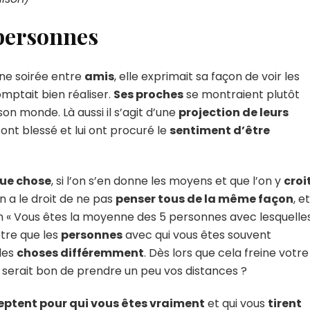
 personnes
une soirée entre
amis
, elle exprimait sa façon de voir les
omptait bien réaliser.
Ses proches
se montraient plutôt
 son monde. Là aussi il s’agit d’une
projection de leurs
’ont blessé et lui ont procuré le
sentiment d’être
que chose
, si l’on s’en donne les moyens et que l’on y
croi
on a le droit de ne pas
penser tous de la même façon
, et
 « Vous êtes la moyenne des 5 personnes avec lesquelle
être que les
personnes
avec qui vous êtes souvent
 les
choses différemment
. Dès lors que cela freine votre
il serait bon de prendre un peu vos distances ?
eptent pour qui vous êtes vraiment
et qui vous
tirent