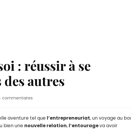
oi : réussir à se
s des autres
sur
4 commentaires
L’affirmation
de
soi
lle aventure tel que
l’entrepreneuriat
, un voyage au bo
:
ou bien une
nouvelle relation
,
l’entourage
va avoir
réussir