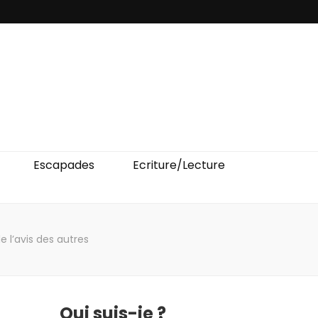
Escapades
Ecriture/Lecture
e l’avis des autres
Qui suis-je ?