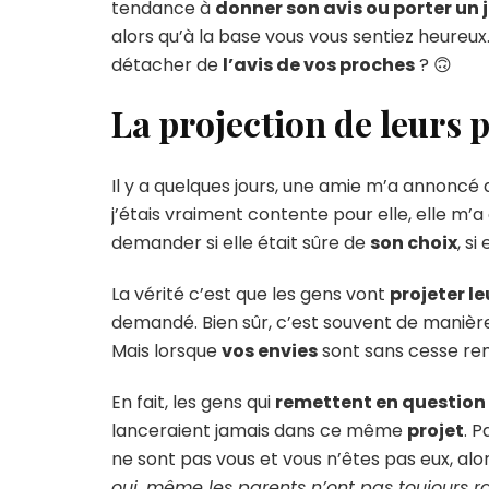
tendance à
donner son avis ou porter un
alors qu’à la base vous vous sentiez heureux.
détacher de
l’avis de vos proches
? 🙃
La projection de leurs 
Il y a quelques jours, une amie m’a annoncé 
j’étais vraiment contente pour elle, elle m’a di
demander si elle était sûre de
son choix
, s
La vérité c’est que les gens vont
projeter l
demandé. Bien sûr, c’est souvent de manière
Mais lorsque
vos envies
sont sans cesse rem
En fait, les gens qui
remettent en question 
lanceraient jamais dans ce même
projet
. P
ne sont pas vous et vous n’êtes pas eux, al
oui, même les parents n’ont pas toujours r